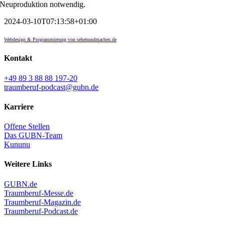
Neuproduktion notwendig.
2024-03-10T07:13:58+01:00
Webdesign & Programmierung von sehenundmachen.de
Kontakt
+49 89 3 88 88 197-20
traumberuf-podcast@gubn.de
Karriere
Offene Stellen
Das GUBN-Team
Kununu
Weitere Links
GUBN.de
Traumberuf-Messe.de
Traumberuf-Magazin.de
Traumberuf-Podcast.de