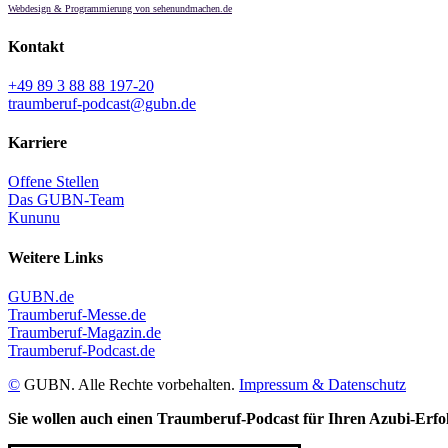
Webdesign & Programmierung von sehenundmachen.de
Kontakt
+49 89 3 88 88 197-20
traumberuf-podcast@gubn.de
Karriere
Offene Stellen
Das GUBN-Team
Kununu
Weitere Links
GUBN.de
Traumberuf-Messe.de
Traumberuf-Magazin.de
Traumberuf-Podcast.de
©
GUBN. Alle Rechte vorbehalten.
Impressum & Datenschutz
LinkedIn
Instagram
Vimeo
Spotify
Toggle
Sie wollen auch einen Traumberuf-Podcast für Ihren Azubi-Erfo
Sliding